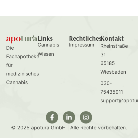
Links
Rechtliches
Kontakt
Cannabis
Impressum
Rheinstraße
Die
Wissen
31
Fachapotheke
65185
für
Wiesbaden
medizinisches
Cannabis
030-
75435911
support@apotu
© 2025 apotura GmbH | Alle Rechte vorbehalten.