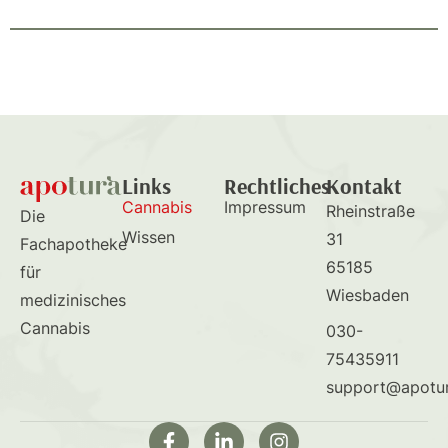
Links
Rechtliches
Kontakt
Cannabis
Impressum
Rheinstraße
Die
Wissen
31
Fachapotheke
65185
für
Wiesbaden
medizinisches
Cannabis
030-
75435911
support@apotu