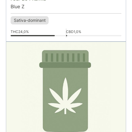
Blue Z
Sativa-dominant
THC
24,0%
CBD
1,0%