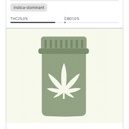
Indica-dominant
THC
25,0%
CBD
1,0%