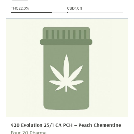
THC
22,0%
CBD
1,0%
420 Evolution 25/1 CA PCH – Peach Chementine
Four 20 Pharma