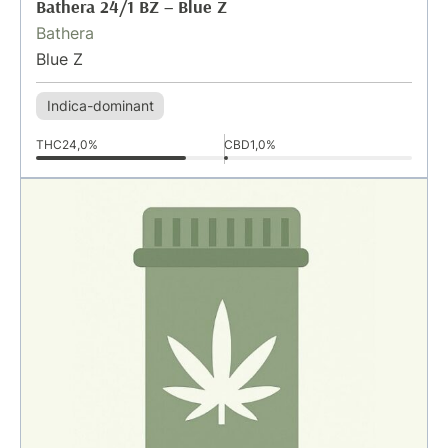
Bathera 24/1 BZ – Blue Z
Bathera
Blue Z
Indica-dominant
THC
24,0%
CBD
1,0%