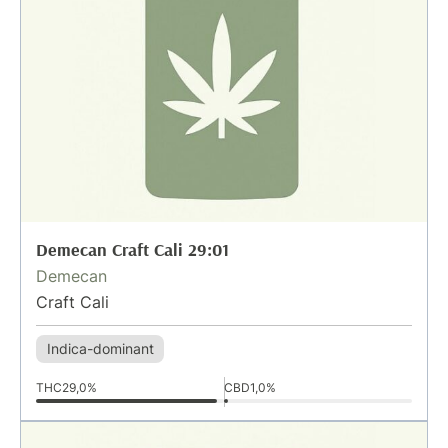
Demecan Craft Cali 29:01
Demecan
Craft Cali
Indica-dominant
THC
29,0%
CBD
1,0%