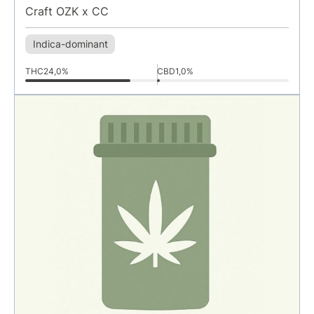
Craft OZK x CC
Indica-dominant
THC
24,0%
CBD
1,0%