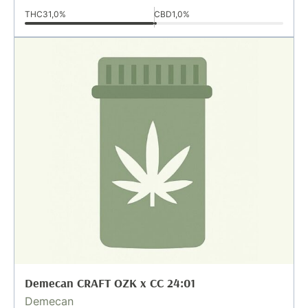
THC
31,0%
CBD
1,0%
Demecan CRAFT OZK x CC 24:01
Demecan