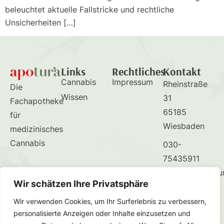
beleuchtet aktuelle Fallstricke und rechtliche
Unsicherheiten […]
Links
Rechtliches
Kontakt
Cannabis
Impressum
Rheinstraße
Die
Wissen
31
Fachapotheke
65185
für
Wiesbaden
medizinisches
Cannabis
030-
75435911
support@apotu
Wir schätzen Ihre Privatsphäre
Wir verwenden Cookies, um Ihr Surferlebnis zu verbessern,
personalisierte Anzeigen oder Inhalte einzusetzen und
© 2025 apotura GmbH | Alle Rechte vorbehalten.