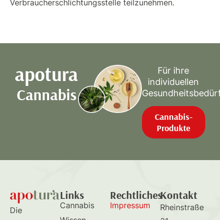
Verbraucherschlichtungsstelle teilzunehmen.
apotura
Für ihre
individuellen
Cannabis
Gesundheitsbedürf
Cannabis-
Produkte
Links
Rechtliches
Kontakt
Cannabis
Impressum
Rheinstraße
Die
Wissen