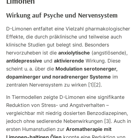
Limonen
Wirkung auf Psyche und Nervensystem
D-Limonen entfaltet eine Vielzahl pharmakologischer
Effekte, die durch präklinische und teilweise auch
klinische Studien gut belegt sind. Besonders
anxiolytische
hervorzuheben ist die
(angstlösende),
antidepressive
aktivierende
und
Wirkung. Diese
Modulation serotonerger,
scheint u. a. über die
dopaminerger und noradrenerger Systeme
im
zentralen Nervensystem zu wirken [1][2].
In Tiermodellen zeigte D-Limonen eine signifikante
Reduktion von Stress- und Angstverhalten –
vergleichbar mit niedrig dosierten Benzodiazepinen,
jedoch ohne sedierende Nebenwirkungen [3]. Auch in
Aromatherapie mit
ersten Humanstudien zur
Limonen-haltigen Ölen
konnte eine Reduktion von