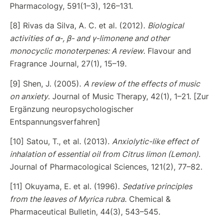
Pharmacology, 591(1–3), 126–131.
[8] Rivas da Silva, A. C. et al. (2012).
Biological
activities of α-, β- and γ-limonene and other
monocyclic monoterpenes: A review
. Flavour and
Fragrance Journal, 27(1), 15–19.
[9] Shen, J. (2005).
A review of the effects of music
on anxiety
. Journal of Music Therapy, 42(1), 1–21. [Zur
Ergänzung neuropsychologischer
Entspannungsverfahren]
[10] Satou, T., et al. (2013).
Anxiolytic-like effect of
inhalation of essential oil from Citrus limon (Lemon)
.
Journal of Pharmacological Sciences, 121(2), 77–82.
[11] Okuyama, E. et al. (1996).
Sedative principles
from the leaves of Myrica rubra
. Chemical &
Pharmaceutical Bulletin, 44(3), 543–545.