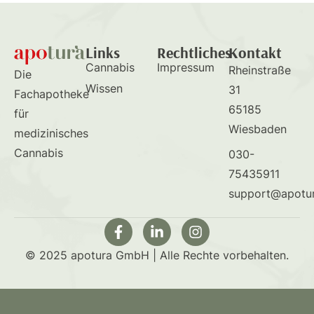
Links
Rechtliches
Kontakt
Cannabis
Impressum
Rheinstraße
Die
Wissen
31
Fachapotheke
65185
für
Wiesbaden
medizinisches
Cannabis
030-
75435911
support@apotu
© 2025 apotura GmbH | Alle Rechte vorbehalten.