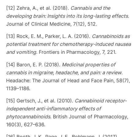
[12] Zehra, A., et al. (2018).
Cannabis and the
developing brain: Insights into its long-lasting effects
.
Journal of Clinical Medicine, 7(12), 512.
[13] Rock, E. M., Parker, L. A. (2016).
Cannabinoids as
potential treatment for chemotherapy-induced nausea
and vomiting
. Frontiers in Pharmacology, 7, 221.
[14] Baron, E. P. (2018).
Medicinal properties of
cannabis in migraine, headache, and pain: a review
.
Headache: The Journal of Head and Face Pain, 58(7),
1139–1186.
[15] Gertsch, J., et al. (2010).
Cannabinoid receptor-
independent anti-inflammatory effects of
phytocannabinoids
. British Journal of Pharmacology,
160(3), 627–636.
[16] Booth, J. K., Page, J. E., Bohlmann, J. (2017).