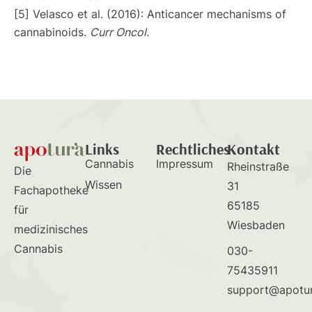
[5] Velasco et al. (2016): Anticancer mechanisms of
cannabinoids.
Curr Oncol.
Links
Rechtliches
Kontakt
Cannabis
Impressum
Rheinstraße
Die
Wissen
31
Fachapotheke
65185
für
Wiesbaden
medizinisches
Cannabis
030-
75435911
support@apotu