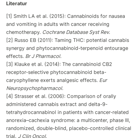
Literatur
[1] Smith LA et al. (2015): Cannabinoids for nausea
and vomiting in adults with cancer receiving
chemotherapy.
Cochrane Database Syst Rev.
[2] Russo EB (2011): Taming THC: potential cannabis
synergy and phytocannabinoid-terpenoid entourage
effects.
Br J Pharmacol.
[3] Klauke et al. (2014): The cannabinoid CB2
receptor-selective phytocannabinoid beta-
caryophyllene exerts analgesic effects.
Eur
Neuropsychopharmacol.
[4] Strasser et al. (2006): Comparison of orally
administered cannabis extract and delta-9-
tetrahydrocannabinol in patients with cancer-related
anorexia–cachexia syndrome: a multicenter, phase III,
randomized, double-blind, placebo-controlled clinical
trial.
J Clin Oncol.